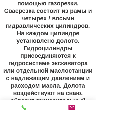
помощью газорезки.
Сваерезка состоит из рамы и
четырех / восьми
гидравлических цилиндров.
На каждом цилиндре
установлено долото.
Гидроцилиндры
присоединяются к
гидросистеме экскаватора
или отдельной маслостанции
с надлежащим давлением и
расходом масла. Долота
воздействуют на сваю,
образуя горизонтальный
скол на уровне среза и
оставляя железобетон выше
него. Арматурные стержни
внутри сваи остаются